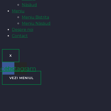
Năsăud
Meniu
Meniu Bistrita
Meniu Năsăud
Despre noi
Contact
X
acebook
Instagram
VEZI MENIUL