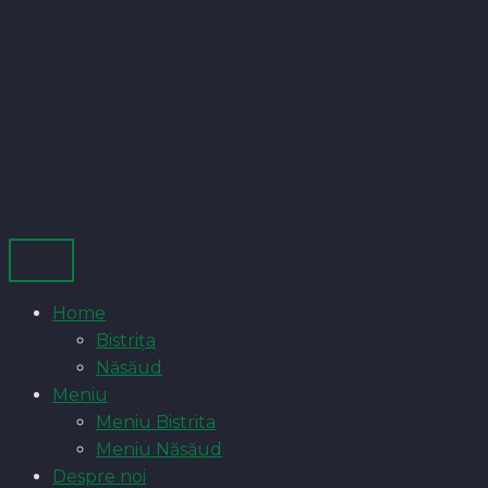
Home
Bistrița
Năsăud
Meniu
Meniu Bistrita
Meniu Năsăud
Despre noi