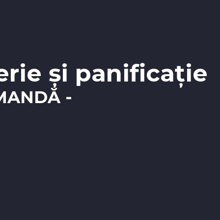
rie și panificație
MANDĂ -